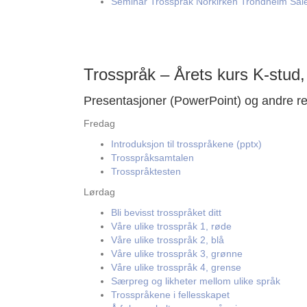
Seminar Trosspråk Norkirken Trondheim Sal
Trosspråk – Årets kurs K-stud
Presentasjoner (PowerPoint) og andre r
Fredag
Introduksjon til trosspråkene (pptx)
Trosspråksamtalen
Trosspråktesten
Lørdag
Bli bevisst trosspråket ditt
Våre ulike trosspråk 1, røde
Våre ulike trosspråk 2, blå
Våre ulike trosspråk 3, grønne
Våre ulike trosspråk 4, grense
Særpreg og likheter mellom ulike språk
Trosspråkene i fellesskapet