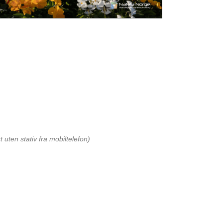
t uten stativ fra mobiltelefon)