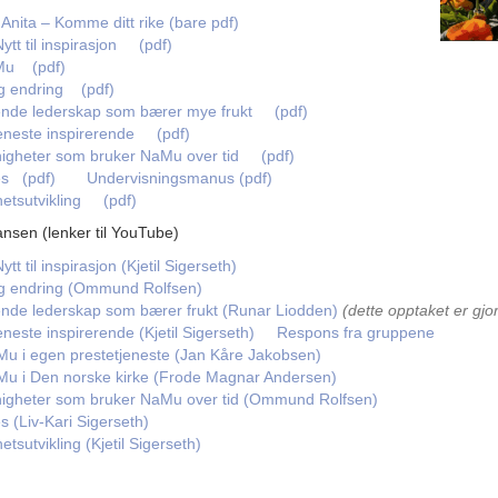
Anita – Komme ditt rike (bare pdf)
tt til inspirasjon
(pdf)
aMu
(pdf)
og endring
(pdf)
tende lederskap som bærer mye frukt
(pdf)
eneste inspirerende
(pdf)
nigheter som bruker NaMu over tid
(pdf)
es
(pdf)
Undervisningsmanus (pdf)
etsutvikling
(pdf)
nsen (lenker til YouTube)
t til inspirasjon (Kjetil Sigerseth)
 og endring (Ommund Rolfsen)
tende lederskap som bærer frukt (Runar Liodden)
(dette opptaket er gjor
neste inspirerende (Kjetil Sigerseth)
Respons fra gruppene
Mu i egen prestetjeneste (Jan Kåre Jakobsen)
aMu i Den norske kirke (Frode Magnar Andersen)
nigheter som bruker NaMu over tid (Ommund Rolfsen)
s (Liv-Kari Sigerseth)
tsutvikling (Kjetil Sigerseth)