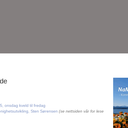
lde
, onsdag kveld til fredag
enighetsutvikling, Sten Sørensen
(se nettsiden vår for lese