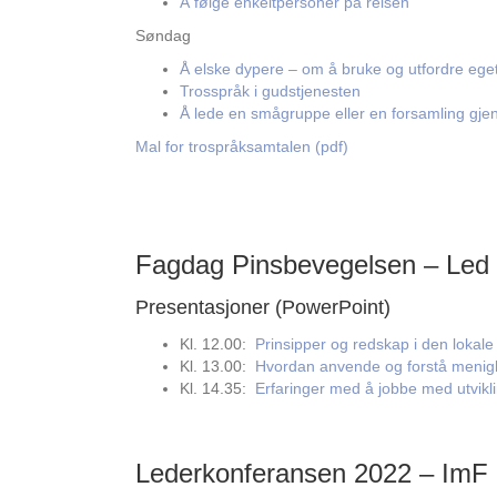
Å følge enkeltpersoner på reisen
Søndag
Å elske dypere – om å bruke og utfordre eget
Trosspråk i gudstjenesten
Å lede en smågruppe eller en forsamling gje
Mal for trospråksamtalen (pdf)
Fagdag Pinsbevegelsen – Led
Presentasjoner (PowerPoint)
Kl. 12.00:
Prinsipper og redskap i den lokale
Kl. 13.00:
Hvordan anvende og forstå menigh
Kl. 14.35:
Erfaringer med å jobbe med utvikli
Lederkonferansen 2022 – ImF