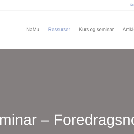
Ku
NaMu
Ressurser
Kurs og seminar
Artik
minar – Foredragsn