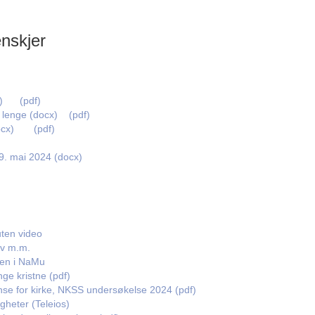
nskjer
)
(pdf)
lenge (docx)
(pdf)
ocx)
(pdf)
9. mai 2024 (docx)
 uten video
liv m.m.
ien i NaMu
nge kristne (pdf)
nse for kirke, NKSS undersøkelse 2024 (pdf)
gheter (Teleios)