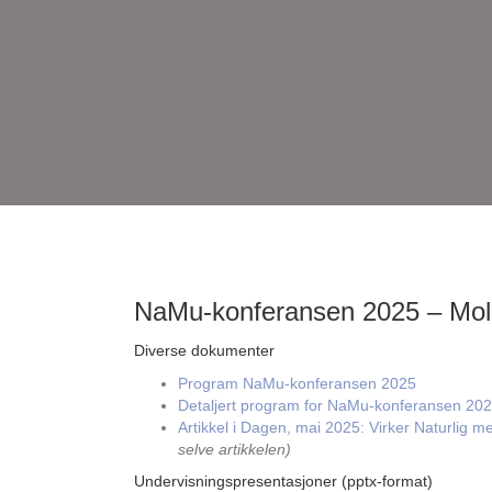
NaMu-konferansen 2025 – Mo
Diverse dokumenter
Program NaMu-konferansen 2025
Detaljert program for NaMu-konferansen 2025
Artikkel i Dagen, mai 2025: Virker Naturlig m
selve artikkelen)
Undervisningspresentasjoner (pptx-format)