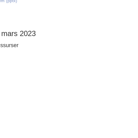
em (pptx)
, mars 2023
essurser