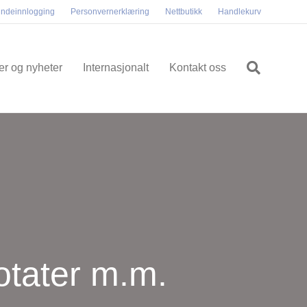
ndeinnlogging
Personvernerklæring
Nettbutikk
Handlekurv
ler og nyheter
Internasjonalt
Kontakt oss
otater m.m.