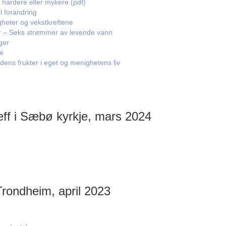
 hardere eller mykere (pdf)
l forandring
gheter og vekstkreftene
er – Seks strømmer av levende vann
ger
le
dens frukter i eget og menighetens liv
ff i Sæbø kyrkje, mars 2024
Trondheim, april 2023