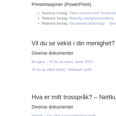
Presentasjoner (PowerPoint)
Seminar fredag:
Flere sunnere ImF-forsamli
Nettverk fredag:
Naturlig menighetsutvikling
Nettverk lørdag:
Utrustende lederskap
Varm
Vil du se vekst i din menighet?
Diverse dokumenter
Brosjyre – Vil du se vekst, turné 2022
Vil du se vekst (pptx)
Støtteark (pdf)
Hva er mitt trosspråk? – Nettk
Diverse dokumenter
Infoark – De ulike kurssamlingene (pdf)