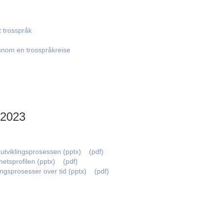
 trosspråk
nnom en trosspråkreise
 2023
 utviklingsprosessen (pptx)
(pdf)
etsprofilen (pptx)
(pdf)
ngsprosesser over tid (pptx)
(pdf)