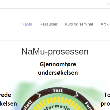
Ku
NaMu
Ressurser
Kurs og seminar
Artik
NaMu-prosessen