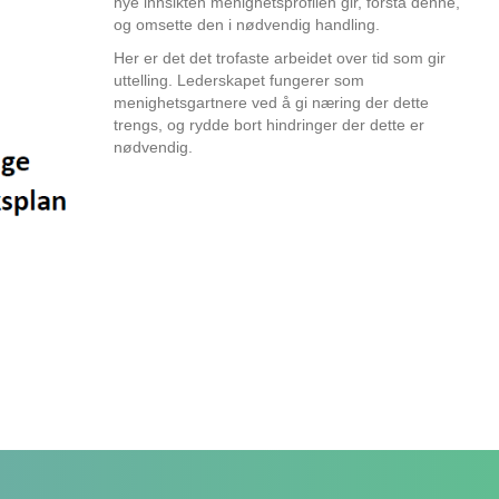
nye innsikten menighetsprofilen gir, forstå denne,
og omsette den i nødvendig handling.
Her er det det trofaste arbeidet over tid som gir
uttelling. Lederskapet fungerer som
menighetsgartnere ved å gi næring der dette
trengs, og rydde bort hindringer der dette er
nødvendig.