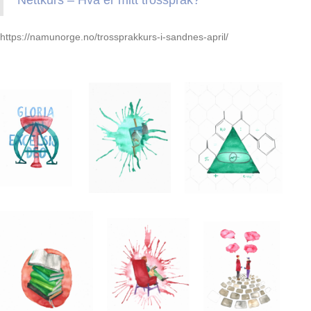
Nettkurs – Hva er mitt trosspråk?
https://namunorge.no/trossprakkurs-i-sandnes-april/