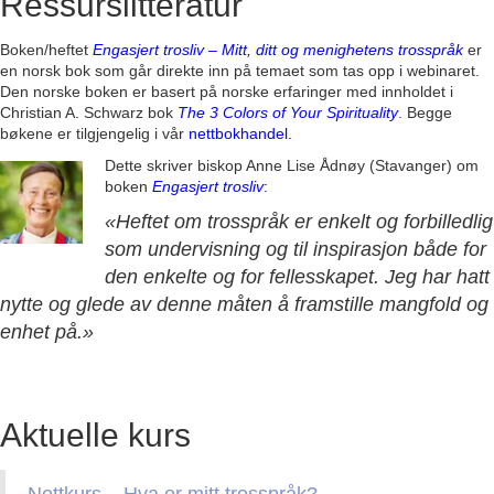
Ressurslitteratur
Boken/heftet
Engasjert trosliv – Mitt, ditt og menighetens trosspråk
er
en norsk bok som går direkte inn på temaet som tas opp i webinaret.
Den norske boken er basert på norske erfaringer med innholdet i
Christian A. Schwarz bok
The 3 Colors of Your Spirituality
. Begge
bøkene er tilgjengelig i vår
nettbokhandel
.
Dette skriver biskop Anne Lise Ådnøy (Stavanger) om
boken
Engasjert trosliv
:
«Heftet om trosspråk er enkelt og forbilledlig
som undervisning og til inspirasjon både for
den enkelte og for fellesskapet. Jeg har hatt
nytte og glede av denne måten å framstille mangfold og
enhet på.»
Aktuelle kurs