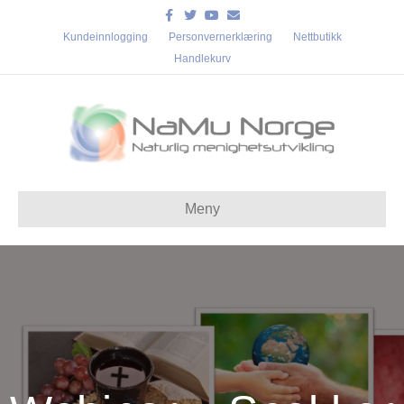
Facebook
Twitter
Youtube
Email
Kundeinnlogging
Personvernerklæring
Nettbutikk
Handlekurv
Meny