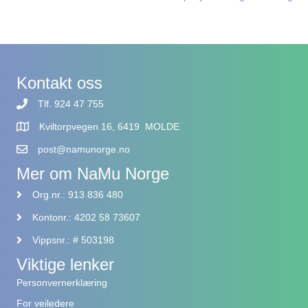
navigation
Kontakt oss
Tlf. 924 47 755
Kviltorpvegen 16, 6419 MOLDE
post@namunorge.no
Mer om NaMu Norge
Org.nr.: 913 836 480
Kontonr.: 4202 58 73607
Vippsnr.: # 503198
Viktige lenker
Personvernerklæring
For veiledere