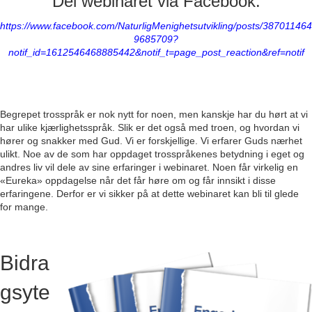
Del webinaret via Facebook:
https://www.facebook.com/NaturligMenighetsutvikling/posts/387011464
9685709?
notif_id=1612546468885442&notif_t=page_post_reaction&ref=notif
Begrepet trosspråk er nok nytt for noen, men kanskje har du hørt at vi
har ulike kjærlighetsspråk. Slik er det også med troen, og hvordan vi
hører og snakker med Gud. Vi er forskjellige. Vi erfarer Guds nærhet
ulikt. Noe av de som har oppdaget trosspråkenes betydning i eget og
andres liv vil dele av sine erfaringer i webinaret. Noen får virkelig en
«Eureka» oppdagelse når det får høre om og får innsikt i disse
erfaringene. Derfor er vi sikker på at dette webinaret kan bli til glede
for mange.
Bidra
gsyte