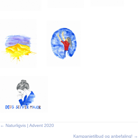
← Naturligvis | Advent 2020
Posts
Kampanjetilbud og anbefaling! →