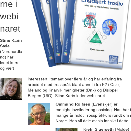
rne i
webi
naret
Stine Karin
Sæle
(Nordhordla
nd) har
ledet kurs
og vært
interessert i temaet over flere år og har erfaring fra
arbeidet med trosspråk blant annet i fra F2 i Oslo,
Meland og Knarvik menigheter (Dnk) og Disippel
Bergen (UIO). Stine Karin leder webinaret.
Ommund Rolfsen
(Evenskjer) er
menighetsveileder og sosiolog. Han har i
mange år holdt Trosspråkkurs rundt om i
Norge. Han vil dele av sin innsikt i dette.
Kjetil Sigerseth
(Molde)