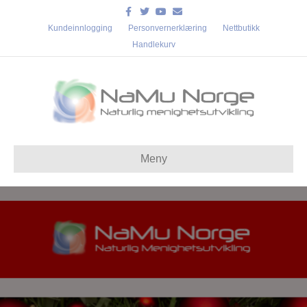
Facebook
Twitter
Youtube
Email
Kundeinnlogging
Personvernerklæring
Nettbutikk
Handlekurv
Meny