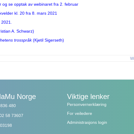
og se opptak av webinaret fra 2. februar
elder kl. 20 fra 8. mars 2021
l 2021.
istian A. Schwarz)
ighetens trosspråk
(Kjetil Sigerseth)
W
NaMu Norge
Viktige lenker
Personvernerklæring
3 836 480
For veiledere
202 58 73607
Administrasjons login
 503198