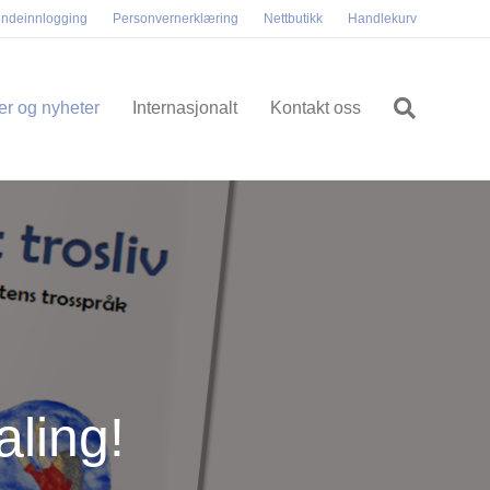
ndeinnlogging
Personvernerklæring
Nettbutikk
Handlekurv
ler og nyheter
Internasjonalt
Kontakt oss
ling!