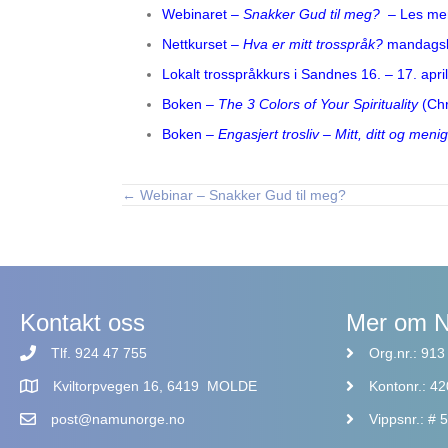
Webinaret –
Snakker Gud til meg?
– Les mer 
Nettkurset –
Hva er mitt trosspråk?
mandagskv
Lokalt trosspråkkurs i Sandnes 16. – 17. apri
Boken –
The 3 Colors of Your Spirituality
(Chr
Boken
– Engasjert trosliv – Mitt, ditt og men
← Webinar – Snakker Gud til meg?
Posts
navigation
Kontakt oss
Mer om 
Tlf. 924 47 755
Org.nr.: 91
Kviltorpvegen 16, 6419 MOLDE
Kontonr.: 4
post@namunorge.no
Vippsnr.: #