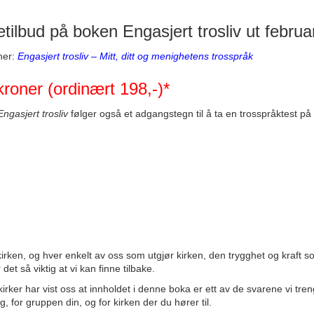
tilbud på boken Engasjert trosliv ut februa
her:
Engasjert trosliv – Mitt, ditt og menighetens trosspråk
kroner (ordinært 198,-)*
Engasjert trosliv
følger også et
adgangstegn
til å ta en trosspråktest på
kirken, og hver enkelt av oss som utgjør kirken, den trygghet og kraft s
det så viktig at vi kan finne tilbake.
kirker har vist oss at innholdet i denne boka er ett av de svarene vi tre
g, for gruppen din, og for kirken der du hører til.