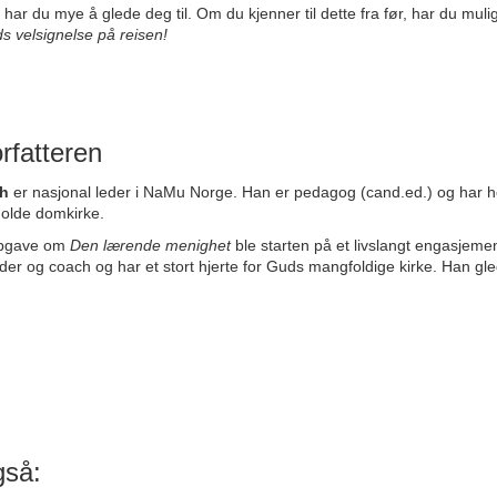
r du mye å glede deg til. Om du kjenner til dette fra før, har du mulig
s velsignelse på reisen!
orfatteren
th
er nasjonal leder i NaMu Norge. Han er pedagog (cand.ed.) og har hele
Molde domkirke.
pgave om
Den lærende menighet
ble starten på et livslangt engasjeme
er og coach og har et stort hjerte for Guds mangfoldige kirke. Han gleder
gså: