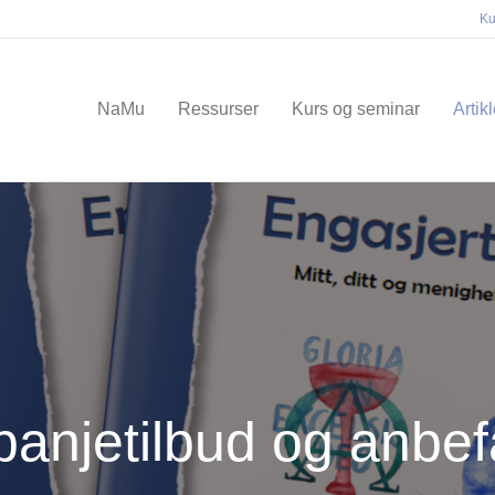
Ku
NaMu
Ressurser
Kurs og seminar
Artik
anjetilbud og anbefa