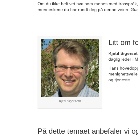
Om du ikke helt vet hva som menes med trosspråk, ha
menneskene du har rundt deg på denne veien.
Gud
Litt om f
Kjetil Sigerse
daglig leder i 
Hans hovedop
menighetsveiled
og tjeneste.
Kjetil Sigerseth
På dette temaet anbefaler vi o