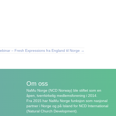
ebinar – Fresh Expressions fra England til Norge →
Om oss
NaMu Norge (NCD Norway) ble stiftet som en
åpen, tverrkirkelig medlemsforening i 2014.
Fra 2015 har NaMu Norge funksjon som nasjonal
partner i Norge og på Island for NCD International
(Natural Church Development).