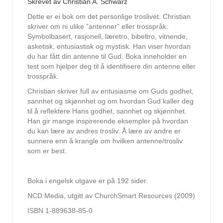
Skrevet av Christian A. Schwarz
Dette er ei bok om det personlige troslivet. Christian
skriver om ni ulike ”antenner” eller trosspråk:
Symbolbasert, rasjonell, læretro, bibeltro, vitnende,
asketisk, entusiastisk og mystisk. Han viser hvordan
du har fått din antenne til Gud. Boka inneholder en
test som hjelper deg til å identifisere din antenne eller
trosspråk.
Christian skriver full av entusiasme om Guds godhet,
sannhet og skjønnhet og om hvordan Gud kaller deg
til å reflektere Hans godhet, sannhet og skjønnhet.
Han gir mange inspirerende eksempler på hvordan
du kan lære av andres trosliv. Å lære av andre er
sunnere enn å krangle om hvilken antenne/trosliv
som er best.
Boka i engelsk utgave er på 192 sider.
NCD Media, utgitt av ChurchSmart Resources (2009)
ISBN 1-889638-85-0