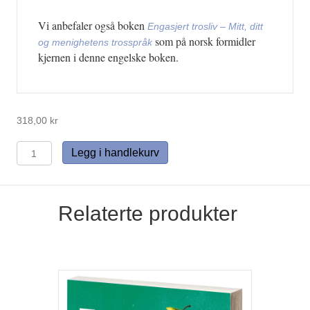
Vi anbefaler også boken
Engasjert trosliv – Mitt, ditt
som på norsk formidler
og menighetens trosspråk
kjernen i denne engelske boken.
318,00
kr
The
Legg i handlekurv
3
Colors
of
Your
Relaterte produkter
Spirituality
antall