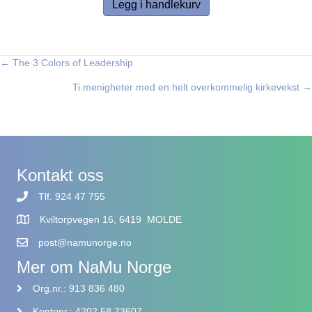
Legg i handlekurv
← The 3 Colors of Leadership
Posts
Ti menigheter med en helt overkommelig kirkevekst →
navigation
Kontakt oss
Tlf. 924 47 755
Kviltorpvegen 16, 6419 MOLDE
post@namunorge.no
Mer om NaMu Norge
Org.nr.: 913 836 480
Kontonr.: 4202 58 73607