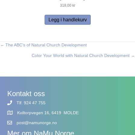
318,00
kr
Legg i handlekurv
← The ABC’s of Natural Church Development
Posts
Color Your World with Natural Church Development →
navigation
Kontakt oss
Tlf. 924 47 755
Kviltorpvegen 16, 6419 MOLDE
post@namunorge.no
Mer om NaMu Norge