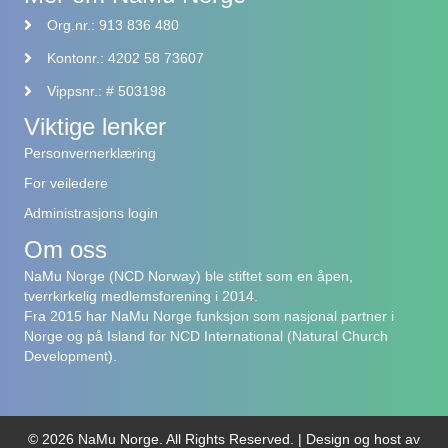
Org.nr.: 913 836 480
Kontonr.: 4202 58 73607
Vippsnr.: # 503198
Viktige lenker
Personvernerklæring
For veiledere
Administrasjons login
Om oss
NaMu Norge (NCD Norway) ble stiftet som en åpen,
tverrkirkelig medlemsforening i 2014.
Fra 2015 har NaMu Norge funksjon som nasjonal partner i
Norge og på Island for NCD International (Natural Church
Development).
© 2026 NaMu Norge. All Rights Reserved. |
Design og host av