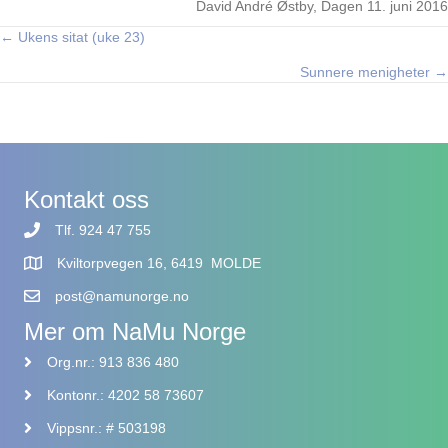
David André Østby, Dagen 11. juni 2016
← Ukens sitat (uke 23)
Posts
Sunnere menigheter →
navigation
Kontakt oss
Tlf. 924 47 755
Kviltorpvegen 16, 6419 MOLDE
post@namunorge.no
Mer om NaMu Norge
Org.nr.: 913 836 480
Kontonr.: 4202 58 73607
Vippsnr.: # 503198