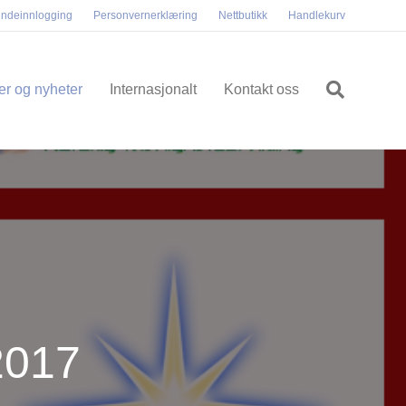
ndeinnlogging
Personvernerklæring
Nettbutikk
Handlekurv
ler og nyheter
Internasjonalt
Kontakt oss
2017