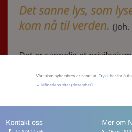
Vårt siste nyhetsbrev er sendt ut.
Trykk her
for å åp
← Månedens sitat (desember)
Posts
navigation
Kontakt oss
Mer om 
Tlf. 924 47 755
Org.nr.: 91