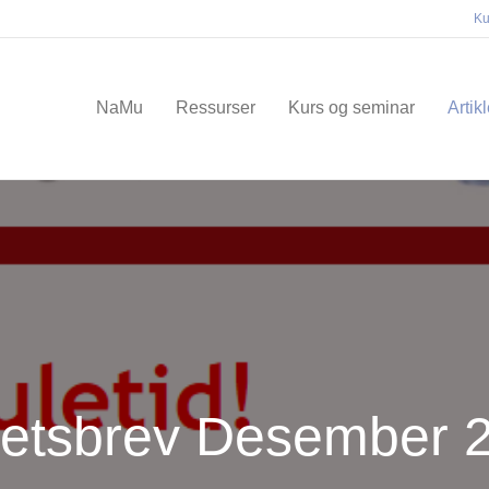
Ku
NaMu
Ressurser
Kurs og seminar
Artik
etsbrev Desember 