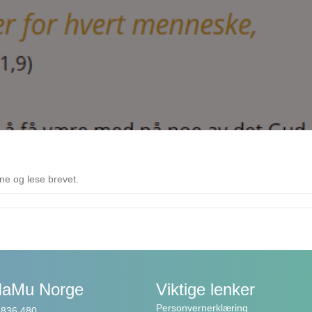
ne og lese brevet.
NaMu Norge
Viktige lenker
Personvernerklæring
3 836 480