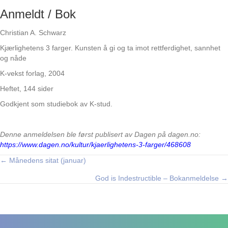
Anmeldt / Bok
Christian A. Schwarz
Kjærlighetens 3 farger. Kunsten å gi og ta imot rettferdighet, sannhet
og nåde
K-vekst forlag, 2004
Heftet, 144 sider
Godkjent som studiebok av K-stud.
Denne anmeldelsen ble først publisert av Dagen på dagen.no:
https://www.dagen.no/kultur/kjaerlighetens-3-farger/468608
← Månedens sitat (januar)
Posts
God is Indestructible – Bokanmeldelse →
navigation