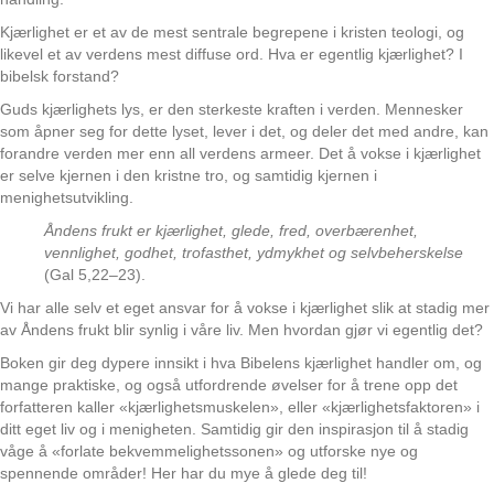
Kjærlighet er et av de mest sentrale begrepene i kristen teologi, og
likevel et av verdens mest diffuse ord. Hva er egentlig kjærlighet? I
bibelsk forstand?
Guds kjærlighets lys, er den sterkeste kraften i verden. Mennesker
som åpner seg for dette lyset, lever i det, og deler det med andre, kan
forandre verden mer enn all verdens armeer. Det å vokse i kjærlighet
er selve kjernen i den kristne tro, og samtidig kjernen i
menighetsutvikling.
Åndens frukt er kjærlighet, glede, fred, overbærenhet,
vennlighet, godhet, trofasthet, ydmykhet og selvbeherskelse
(Gal 5,22–23).
Vi har alle selv et eget ansvar for å vokse i kjærlighet slik at stadig mer
av Åndens frukt blir synlig i våre liv. Men hvordan gjør vi egentlig det?
Boken gir deg dypere innsikt i hva Bibelens kjærlighet handler om, og
mange praktiske, og også utfordrende øvelser for å trene opp det
forfatteren kaller «kjærlighetsmuskelen», eller «kjærlighetsfaktoren» i
ditt eget liv og i menigheten. Samtidig gir den inspirasjon til å stadig
våge å «forlate bekvemmelighetssonen» og utforske nye og
spennende områder! Her har du mye å glede deg til!