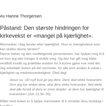
Av Hanne Thorgersen
Påstand: Den største hindringen for
kirkevekst er «mangel på kjærlighet».
Mennesker i dag tørster etter kjærlighet. Hvor er menighetene som
kan slukke denne tørsten?
Denne boken og den medfølgende persontesten, har hjulpet meg til å
se hvor jeg selv trenger å utvikle meg. Og den har gitt meg både
verdifull innsikt og praktiske øvelser for å kunne gjøre noe med det.
Jeg anbefaler boken på det varmeste, for alle som ønsker å vokse i
kjærlighet og medmenneskelighet. Gled deg!
Jesus sa: «Et nytt bud gir jeg dere: Dere skal elske hverandre.
Som jeg har elsket dere, skal dere elske hverandre. Ved dette
skal alle forstå at dere er mine disipler: at dere har kjærlighet til
hverandre»
(Joh 13,34–35).
Målet med boken er å hjelpe mennesker til å omsette Jesu budskap i
handling.