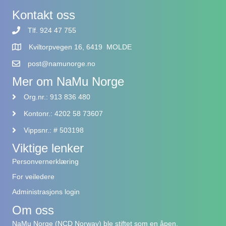
Kontakt oss
Tlf. 924 47 755
Kviltorpvegen 16, 6419 MOLDE
post@namunorge.no
Mer om NaMu Norge
Org.nr.: 913 836 480
Kontonr.: 4202 58 73607
Vippsnr.: # 503198
Viktige lenker
Personvernerklæring
For veiledere
Administrasjons login
Om oss
NaMu Norge (NCD Norway) ble stiftet som en åpen,