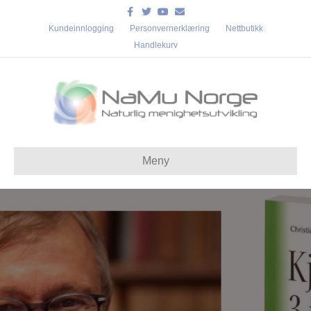
Facebook
Twitter
Youtube
Email
Kundeinnlogging
Personvernerklæring
Nettbutikk
Handlekurv
Meny