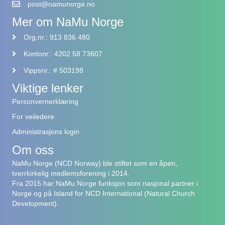
post@namunorge.no
Mer om NaMu Norge
Org.nr.: 913 836 480
Kontonr.: 4202 58 73607
Vippsnr.: # 503198
Viktige lenker
Personvernerklæring
For veiledere
Administrasjons login
Om oss
NaMu Norge (NCD Norway) ble stiftet som en åpen,
tverrkirkelig medlemsforening i 2014.
Fra 2015 har NaMu Norge funksjon som nasjonal partner i
Norge og på Island for NCD International (Natural Church
Development).