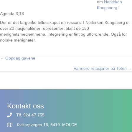
om
Norkirken
Kongsberg
i
Agenda 3,16
Der er det fargerike fellesskapet en ressurs: I Norkirken Kongsberg er
over 20 nasjonaliteter representert blant de 150
menighetsmedlemmene. Integrering er fint og utfordrende. Også for
norske menigheter.
← Oppdag gavene
Posts
Varmere relasjoner på Toten →
navigation
Kontakt oss
Tlf. 924 47 755
Kviltorpvegen 16, 6419 MOLDE