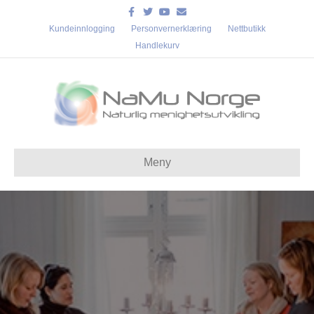
Facebook
Twitter
Youtube
Email
Kundeinnlogging
Personvernerklæring
Nettbutikk
Handlekurv
Meny