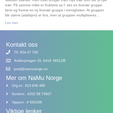
Veksten stanser, men treet bringer fram nye trær som blir til nye
trær. På samme måte er fruktene av f. eks en livsnær gruppe
først og fremst en ny livsnær gruppe i menigheten. At gruppen
blir større (addisjon) er bra, men at gruppen multipliseres…
Les mer
Kontakt oss
Tlf. 924 47 755
Kviltorpvegen 16, 6419 MOLDE
post@namunorge.no
Mer om NaMu Norge
Org.nr.: 913 836 480
Kontonr.: 4202 58 73607
Vippsnr.: # 503198
Viktige lenker