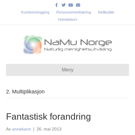
Facebook
Twitter
Youtube
Email
Kundeinnlogging
Personvernerklæring
Nettbutikk
Handlekurv
Meny
2. Multiplikasjon
Fantastisk forandring
Av
annekarin
|
26. mai 2013