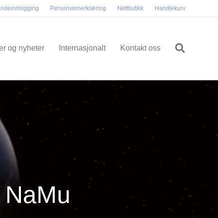
ndeinnlogging
Personvernerklæring
Nettbutikk
Handlekurv
ler og nyheter
Internasjonalt
Kontakt oss
om NaMu