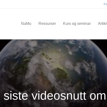
Ku
NaMu
Ressurser
Kurs og seminar
Artik
 siste videosnutt 