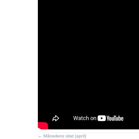
← Månedens sitat (april)
Posts