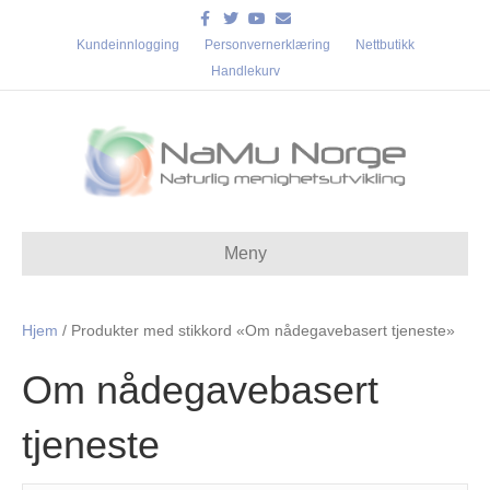
Facebook
Twitter
Youtube
Email
Kundeinnlogging
Personvernerklæring
Nettbutikk
Handlekurv
Meny
Hjem
/ Produkter med stikkord «Om nådegavebasert tjeneste»
Om nådegavebasert
tjeneste