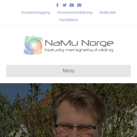
Facebook
Twitter
Youtube
Email
Kundeinnlogging
Personvernerklæring
Nettbutikk
Handlekurv
Meny