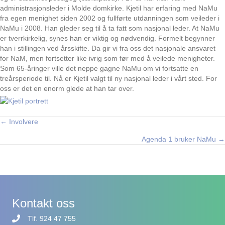
administrasjonsleder i Molde domkirke. Kjetil har erfaring med NaMu
fra egen menighet siden 2002 og fullførte utdanningen som veileder i
NaMu i 2008. Han gleder seg til å ta fatt som nasjonal leder. At NaMu
er tverrkirkelig, synes han er viktig og nødvendig. Formelt begynner
han i stillingen ved årsskifte. Da gir vi fra oss det nasjonale ansvaret
for NaM, men fortsetter like ivrig som før med å veilede menigheter.
Som 65-åringer ville det neppe gagne NaMu om vi fortsatte en
treårsperiode til. Nå er Kjetil valgt til ny nasjonal leder i vårt sted. For
oss er det en enorm glede at han tar over.
← Involvere
Posts
Agenda 1 bruker NaMu →
navigation
Kontakt oss
Tlf. 924 47 755