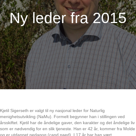
Ny leder fra 2015
Kjetil Sigerseth er valgt til ny nasjonal leder for Naturlig
menighetsutvikling (NaMu). Formelt begynner han i stillingen ved
årsskiftet. Kjetil har de åndelige gaver, den karakter og det åndelige liv
som er nødvendig for en slik tjeneste. Han er 42 år, kommer fra Molde
og er utdannet pedagog (cand.paed). I 17 år har han vært