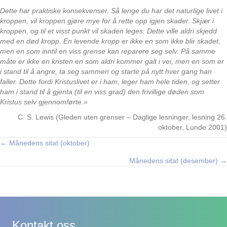
Dette har praktiske konsekvenser. Så lenge du har det naturlige livet i
kroppen, vil kroppen gjøre mye for å rette opp igjen skader. Skjær i
kroppen, og til et visst punkt vil skaden leges. Dette ville aldri skjedd
med en død kropp. En levende kropp er ikke en som ikke blir skadet,
men en som inntil en viss grense kan reparere seg selv. På samme
måte er ikke en kristen en som aldri kommer galt i vei, men en som er
i stand til å angre, ta seg sammen og starte på nytt hver gang han
faller. Dette fordi Kristuslivet er i ham, leger ham hele tiden, og setter
ham i stand til å gjenta (til en viss grad) den frivillige døden som
Kristus selv gjennomførte.»
C. S. Lewis (Gleden uten grenser – Daglige lesninger, lesning 26.
oktober, Lunde 2001)
← Månedens sitat (oktober)
Posts
Månedens sitat (desember) →
navigation
Kontakt oss