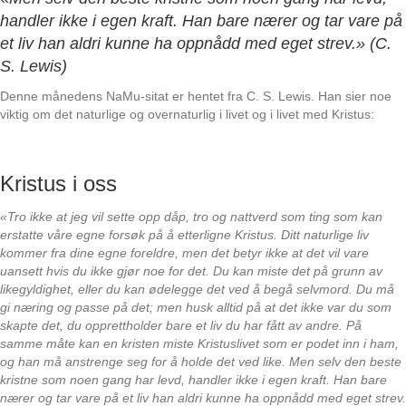
handler ikke i egen kraft. Han bare nærer og tar vare på
et liv han aldri kunne ha oppnådd med eget strev.» (C.
S. Lewis)
Denne månedens NaMu-sitat er hentet fra C. S. Lewis. Han sier noe
viktig om det naturlige og overnaturlig i livet og i livet med Kristus:
Kristus i oss
«Tro ikke at jeg vil sette opp dåp, tro og nattverd som ting som kan
erstatte våre egne forsøk på å etterligne Kristus. Ditt naturlige liv
kommer fra dine egne foreldre, men det betyr ikke at det vil vare
uansett hvis du ikke gjør noe for det. Du kan miste det på grunn av
likegyldighet, eller du kan ødelegge det ved å begå selvmord. Du må
gi næring og passe på det; men husk alltid på at det ikke var du som
skapte det, du opprettholder bare et liv du har fått av andre. På
samme måte kan en kristen miste Kristuslivet som er podet inn i ham,
og han må anstrenge seg for å holde det ved like. Men selv den beste
kristne som noen gang har levd, handler ikke i egen kraft. Han bare
nærer og tar vare på et liv han aldri kunne ha oppnådd med eget strev.