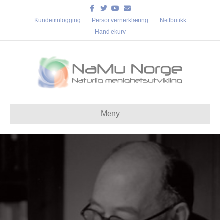
Facebook
Twitter
Youtube
Email
Kundeinnlogging
Personvernerklæring
Nettbutikk
Handlekurv
Meny