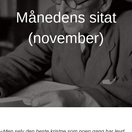
Månedens sitat
(november)
«
Men selv den beste kristne som noen gang har levd,