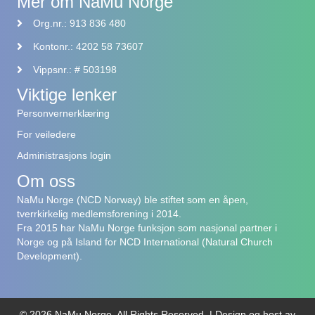
Mer om NaMu Norge
Org.nr.: 913 836 480
Kontonr.: 4202 58 73607
Vippsnr.: # 503198
Viktige lenker
Personvernerklæring
For veiledere
Administrasjons login
Om oss
NaMu Norge (NCD Norway) ble stiftet som en åpen,
tverrkirkelig medlemsforening i 2014.
Fra 2015 har NaMu Norge funksjon som nasjonal partner i
Norge og på Island for NCD International (Natural Church
Development).
© 2026 NaMu Norge. All Rights Reserved. |
Design og host av