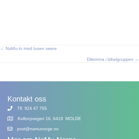
← NaMu-tv med tusen seere
Posts
Dilemma i bibelgruppen →
navigation
Kontakt oss
Tlf. 924 47 755
Kviltorpvegen 16, 6419 MOLDE
post@namunorge.no