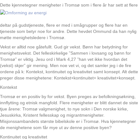
Dette
kjennetegner menigheter i Tromsø som i flere år har sett at flere
deltar på gudstjeneste, flere er med i smågrupper og flere har en
tjeneste som betyr noe for andre. Dette hevdet Ommund da han nylig
møtte menighetsledere i Tromsø.
Vekst er alltid noe gåtefullt. Gud gir vekst. Bønn har betydning for
menighetsvekst. Det felleskirkelige ”Sammen i lovsang og bønn for
Tromsø” er viktig. Jesu ord i Mark 4,27 ”han vet ikke hvordan det
(vekst) skjer” gir mening. Men noe vet vi, og det samler jeg i de fire
ordene på k: Kontekst, kontinuitet og kreativitet samt konsept. Alt dette
preger disse menighetene: Kontekst+kontinuitet+ kreativitet+konsept.
Kontekst
Tromsø er en positiv by for vekst. Byen preges av befolkningsøkning,
innflytting og etnisk mangfold. Flere menigheter er blitt dannet de siste
tjue årene: Tromsø valgmenighet, to nye sokn i Den norske kirke,
Jesuskirka, Kristent fellesskap og migrantmenigheter.
Misjonssambandets største bibelskole er i Tromsø. Hva kjennetegner
de menighetene som får mye ut av denne positive byen?
Kontinuitet og kreativitet