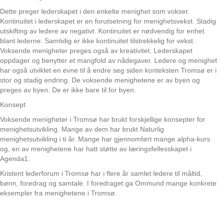
Dette preger lederskapet i den enkelte menighet som vokser.
Kontinuitet i lederskapet er en forutsetning for menighetsvekst. Stadig
utskifting av ledere av negativt. Kontinuitet er nødvendig for enhet
blant lederne. Samtidig er ikke kontinuitet tilstrekkelig for vekst.
Voksende menigheter preges også av kreativitet. Lederskapet
oppdager og benytter et mangfold av nådegaver. Ledere og menighet
har også utviklet en evne til å endre seg siden konteksten Tromsø er i
stor og stadig endring. De voksende menighetene er av byen og
preges av byen. De er ikke bare til for byen.
Konsept
Voksende menigheter i Tromsø har brukt forskjellige konsepter for
menighetsutvikling. Mange av dem har brukt Naturlig
menighetsutvikling i ti år. Mange har gjennomført mange alpha-kurs
og, en av menighetene har hatt støtte av læringsfellesskapet i
Agenda1.
Kristent lederforum i Tromsø har i flere år samlet ledere til måltid,
bønn, foredrag og samtale. I foredraget ga Ommund mange konkrete
eksempler fra menighetene i Tromsø.