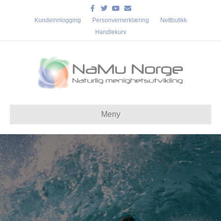
Facebook
Twitter
Youtube
Email
Kundeinnlogging
Personvernerklæring
Nettbutikk
Handlekurv
Meny