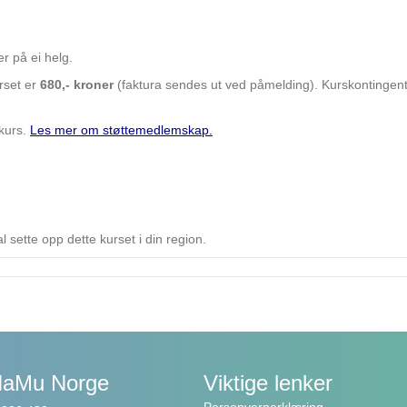
er på ei helg.
urset er
680,- kroner
(faktura sendes ut ved påmelding). Kurskontingen
kurs.
Les mer om støttemedlemskap.
l sette opp dette kurset i din region.
NaMu Norge
Viktige lenker