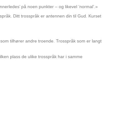
‘annerledes’ på noen punkter – og likevel ‘normal’.»
sspråk. Ditt trosspråk er antennen din til Gud. Kurset
åk som tilhører andre troende. Trosspråk som er langt
ilken plass de ulike trosspråk har i samme