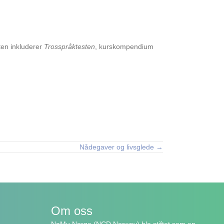
ten inkluderer
Trosspråktesten
, kurskompendium
Nådegaver og livsglede →
Om oss