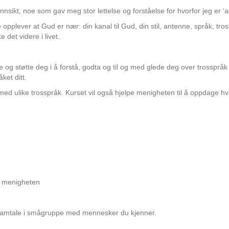
vinnsikt, noe som gav meg stor lettelse og forståelse for hvorfor jeg er 
 opplever at Gud er nær: din kanal til Gud, din stil, antenne, språk, tro
e det videre i livet.
ere og støtte deg i å forstå, godta og til og med glede deg over trosspr
åket ditt.
ed ulike trosspråk. Kurset vil også hjelpe menigheten til å oppdage hv
i menigheten
 samtale i smågruppe med mennesker du kjenner.