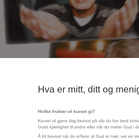
Hva er mitt, ditt og men
Hvilke frukter vil kurset gi?
Kurset vil gjøre deg bevisst på når du har best kont
Guds kjærlighet til andre eller når du møter Gud i de
Å bli bevisst når du erfarer at Gud er nær, var en st