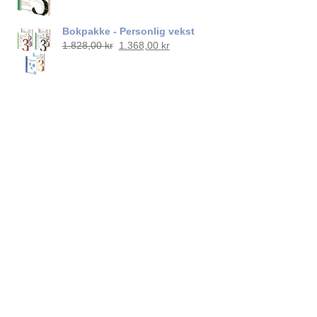
Bokpakke - Personlig vekst
Opprinnelig
Nåværende
1.828,00
kr
1.368,00
kr
pris
pris
var:
er:
1.828,00 kr.
1.368,00 kr.