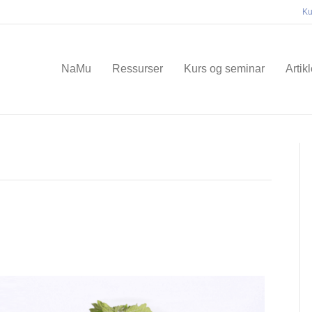
Ku
NaMu
Ressurser
Kurs og seminar
Artik