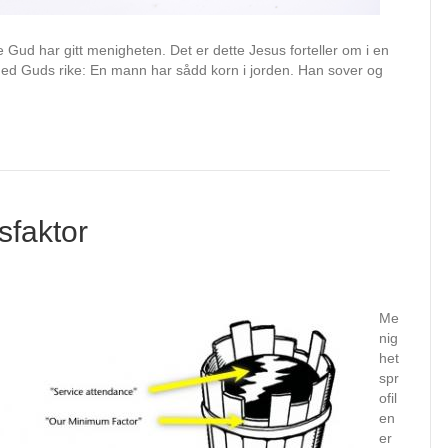
 Gud har gitt menigheten. Det er dette Jesus forteller om i en
t med Guds rike: En mann har sådd korn i jorden. Han sover og
sfaktor
Me
nig
het
spr
ofil
en
er