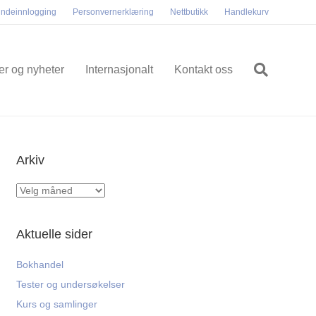
ndeinnlogging
Personvernerklæring
Nettbutikk
Handlekurv
ler og nyheter
Internasjonalt
Kontakt oss
Arkiv
Arkiv
Aktuelle sider
Bokhandel
Tester og undersøkelser
Kurs og samlinger