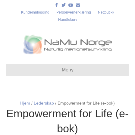
Facebook
Twitter
Youtube
Email
Kundeinnlogging
Personvernerklæring
Nettbutikk
Handlekurv
Meny
Hjem
/
Lederskap
/ Empowerment for Life (e-bok)
Empowerment for Life (e-
bok)