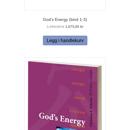
God’s Energy (bind 1-3)
Opprinnelig
Nåværende
1.344,00
kr
1.075,00
kr
pris
pris
var:
er:
Legg i handlekurv
1.344,00 kr.
1.075,00 kr.