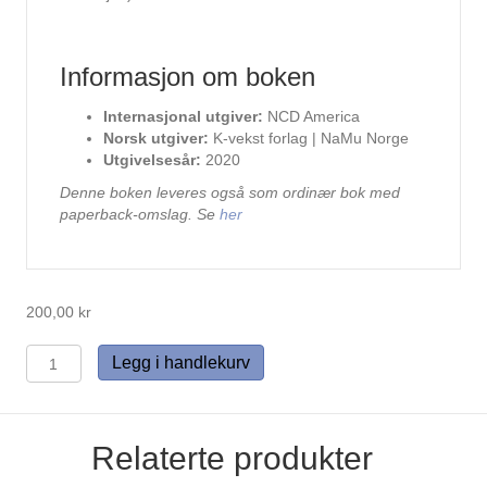
Informasjon om boken
Internasjonal utgiver:
NCD America
Norsk utgiver:
K-vekst forlag | NaMu Norge
Utgivelsesår:
2020
Denne boken leveres også som ordinær bok med
paperback-omslag. Se
her
200,00
kr
Empowerment
Legg i handlekurv
for
Life
(e-
bok)
Relaterte produkter
antall