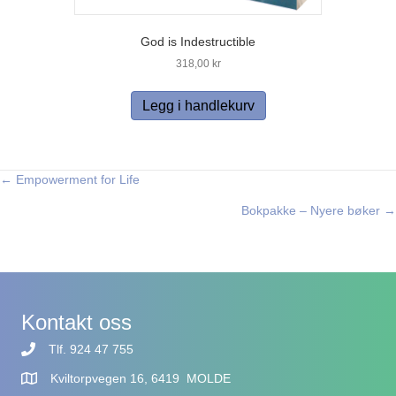
God is Indestructible
318,00
kr
Legg i handlekurv
← Empowerment for Life
Posts
Bokpakke – Nyere bøker →
navigation
Kontakt oss
Tlf. 924 47 755
Kviltorpvegen 16, 6419 MOLDE