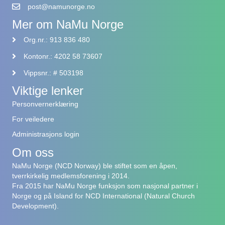
post@namunorge.no
Mer om NaMu Norge
Org.nr.: 913 836 480
Kontonr.: 4202 58 73607
Vippsnr.: # 503198
Viktige lenker
Personvernerklæring
For veiledere
Administrasjons login
Om oss
NaMu Norge (NCD Norway) ble stiftet som en åpen,
tverrkirkelig medlemsforening i 2014.
Fra 2015 har NaMu Norge funksjon som nasjonal partner i
Norge og på Island for NCD International (Natural Church
Development).