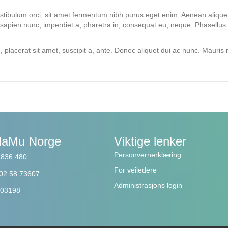
estibulum orci, sit amet fermentum nibh purus eget enim. Aenean aliquet 
 sapien nunc, imperdiet a, pharetra in, consequat eu, neque. Phasellu
 placerat sit amet, suscipit a, ante. Donec aliquet dui ac nunc. Mauris m
NaMu Norge
Viktige lenker
Personvernerklæring
3 836 480
For veiledere
202 58 73607
Administrasjons login
 503198