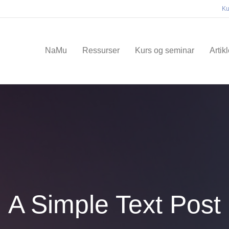
Ku
NaMu
Ressurser
Kurs og seminar
Artik
A Simple Text Post