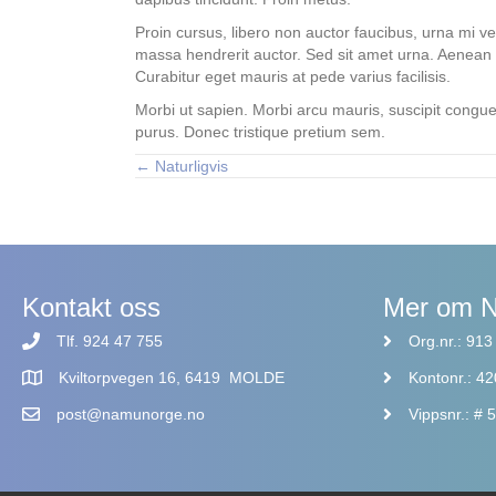
Proin cursus, libero non auctor faucibus, urna mi v
massa hendrerit auctor. Sed sit amet urna. Aenean
Curabitur eget mauris at pede varius facilisis.
Morbi ut sapien. Morbi arcu mauris, suscipit congue,
purus. Donec tristique pretium sem.
← Naturligvis
Posts
navigation
Kontakt oss
Mer om 
Tlf. 924 47 755
Org.nr.: 91
Kviltorpvegen 16, 6419 MOLDE
Kontonr.: 4
post@namunorge.no
Vippsnr.: #