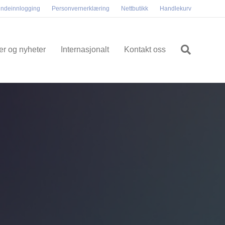
ndeinnlogging
Personvernerklæring
Nettbutikk
Handlekurv
ler og nyheter
Internasjonalt
Kontakt oss