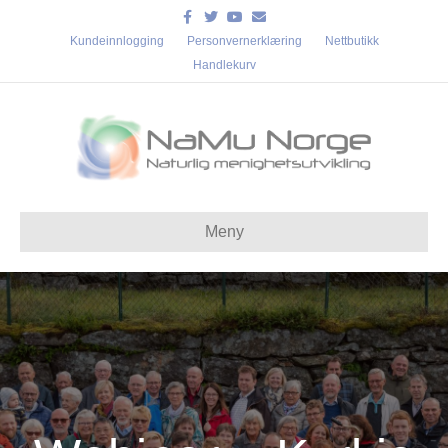
Facebook
Twitter
Youtube
Email
Kundeinnlogging
Personvernerklæring
Nettbutikk
Handlekurv
Meny