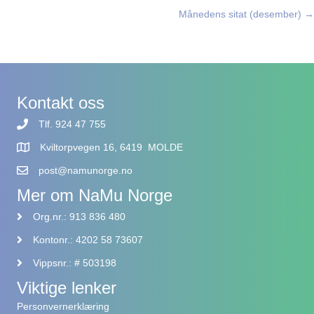
Månedens sitat (desember) →
navigation
Kontakt oss
Tlf. 924 47 755
Kviltorpvegen 16, 6419 MOLDE
post@namunorge.no
Mer om NaMu Norge
Org.nr.: 913 836 480
Kontonr.: 4202 58 73607
Vippsnr.: # 503198
Viktige lenker
Personvernerklæring