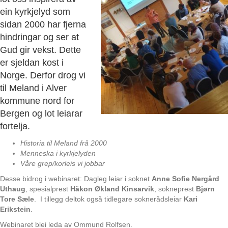
ein kyrkjelyd som
sidan 2000 har fjerna
hindringar og ser at
Gud gir vekst. Dette
er sjeldan kost i
Norge. Derfor drog vi
til Meland i Alver
kommune nord for
Bergen og lot leiarar
fortelja.
Historia til Meland frå 2000
Menneska i kyrkjelyden
Våre grep/korleis vi jobbar
Desse bidrog i webinaret: Dagleg leiar i soknet
Anne Sofie Nergård
Uthaug
, spesialprest
Håkon Økland Kinsarvik
, sokneprest
Bjørn
Tore Sæle
. I tillegg deltok også tidlegare soknerådsleiar
Kari
Erikstein
.
Webinaret blei leda av Ommund Rolfsen.