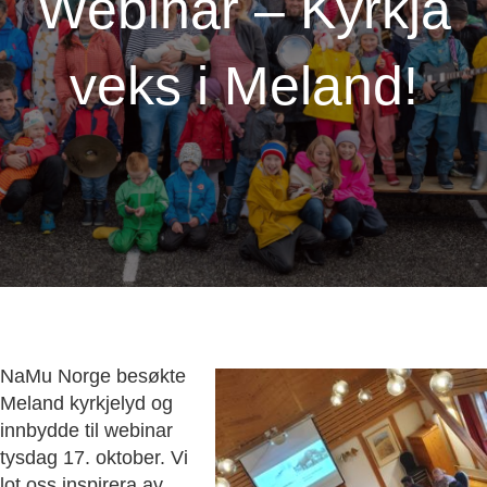
Webinar – Kyrkja
veks i Meland!
NaMu Norge besøkte
Meland kyrkjelyd og
innbydde til webinar
tysdag 17. oktober. Vi
lot oss inspirera av